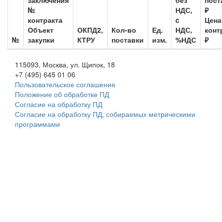
заключения
без
пост
№
НДС,
₽
контракта
c
Цена
Объект
ОКПД2,
Кол-во
Ед.
НДС,
конт
№
закупки
КТРУ
поставки
изм.
%НДС
₽
115093, Москва, ул. Щипок, 18
+7 (495) 645 01 06
Пользовательское соглашение
Положение об обработке ПД
Согласие на обработку ПД
Согласие на обработку ПД, собираемых метрическими
программами